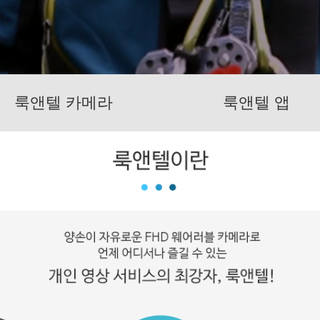
룩앤텔 카메라
룩앤텔 앱