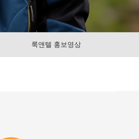
룩앤텔 홍보영상