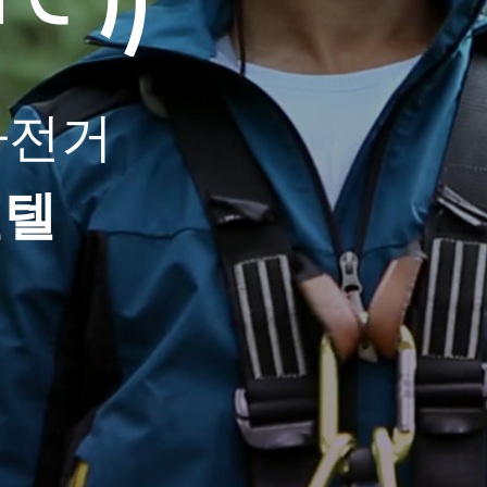
 자전거
앤텔