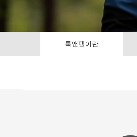
룩앤텔이란